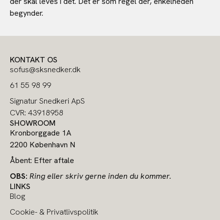
der skal leves i det. Det er som regel dér, enkelheden
begynder.
KONTAKT OS
sofus@sksnedker.dk
61 55 98 99
Signatur Snedkeri ApS
CVR: 43918958
SHOWROOM
Kronborggade 1A
2200 København N
Åbent: Efter aftale
OBS:
Ring eller skriv gerne inden du kommer.
LINKS
Blog
Cookie- & Privatlivspolitik