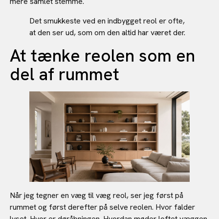
mere samlet stemme.
Det smukkeste ved en indbygget reol er ofte,
at den ser ud, som om den altid har været der.
At tænke reolen som en
del af rummet
Når jeg tegner en væg til væg reol, ser jeg først på
rummet og først derefter på selve reolen. Hvor falder
lyset. Hvor er døråbningen. Hvordan møder loftet væggen.