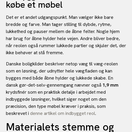
købe et møbel
Det er et andet udgangspunkt. Man vælger ikke bare
bredde og farve. Man tager stilling til dybde, rytme,
lukkethed og pauser mellem de åbne felter. Nogle hjem
har brug for åbne hylder hele vejen. Andre bliver bedre,
når reolen også rummer lukkede partier og skjuler det, der
ikke behøver at stå fremme.
Danske boligkilder beskriver netop væg til væg-reolen
som en løsning, der udnytter hele vægfladen og kan
bygges med både åbne hylder og lukkede skabe. En
dansk gør-det-selv-gennemgang nævner også
1,9 mm
krydsfinér som en praktisk detalje i arbejdet med
indbyggede løsninger, hvilket siger noget om den
præcision, den type møbel kræver i praksis, som
beskrevet i
denne artikel om indbygget reol
.
Materialets stemme og