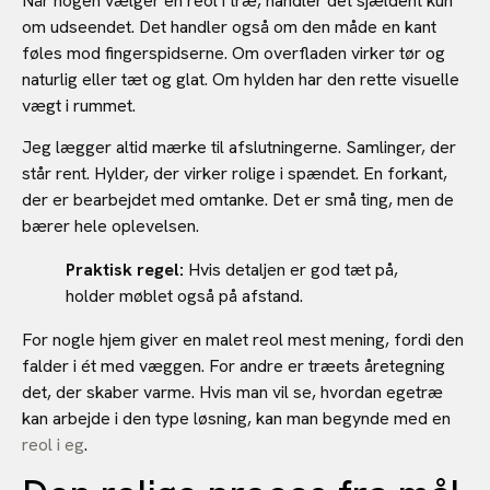
Når nogen vælger en reol i træ, handler det sjældent kun
om udseendet. Det handler også om den måde en kant
føles mod fingerspidserne. Om overfladen virker tør og
naturlig eller tæt og glat. Om hylden har den rette visuelle
vægt i rummet.
Jeg lægger altid mærke til afslutningerne. Samlinger, der
står rent. Hylder, der virker rolige i spændet. En forkant,
der er bearbejdet med omtanke. Det er små ting, men de
bærer hele oplevelsen.
Praktisk regel:
Hvis detaljen er god tæt på,
holder møblet også på afstand.
For nogle hjem giver en malet reol mest mening, fordi den
falder i ét med væggen. For andre er træets åretegning
det, der skaber varme. Hvis man vil se, hvordan egetræ
kan arbejde i den type løsning, kan man begynde med en
reol i eg
.