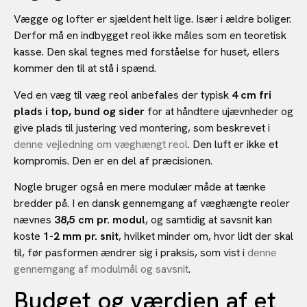
Vægge og lofter er sjældent helt lige. Især i ældre boliger.
Derfor må en indbygget reol ikke måles som en teoretisk
kasse. Den skal tegnes med forståelse for huset, ellers
kommer den til at stå i spænd.
Ved en væg til væg reol anbefales der typisk
4 cm fri
plads i top, bund og sider
for at håndtere ujævnheder og
give plads til justering ved montering, som beskrevet i
denne vejledning om væghængt reol
. Den luft er ikke et
kompromis. Den er en del af præcisionen.
Nogle bruger også en mere modulær måde at tænke
bredder på. I en dansk gennemgang af væghængte reoler
nævnes
38,5 cm pr. modul
, og samtidig at savsnit kan
koste
1-2 mm pr. snit
, hvilket minder om, hvor lidt der skal
til, før pasformen ændrer sig i praksis, som vist i
denne
gennemgang af modulmål og savsnit
.
Budget og værdien af et