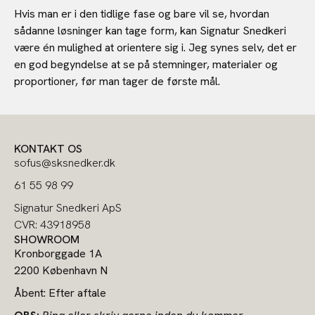
Hvis man er i den tidlige fase og bare vil se, hvordan
sådanne løsninger kan tage form, kan Signatur Snedkeri
være én mulighed at orientere sig i. Jeg synes selv, det er
en god begyndelse at se på stemninger, materialer og
proportioner, før man tager de første mål.
KONTAKT OS
sofus@sksnedker.dk
61 55 98 99
Signatur Snedkeri ApS
CVR: 43918958
SHOWROOM
Kronborggade 1A
2200 København N
Åbent: Efter aftale