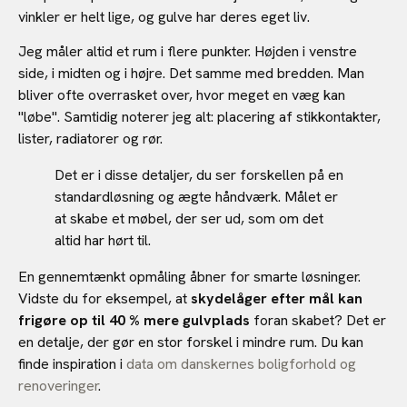
vinkler er helt lige, og gulve har deres eget liv.
Jeg måler altid et rum i flere punkter. Højden i venstre
side, i midten og i højre. Det samme med bredden. Man
bliver ofte overrasket over, hvor meget en væg kan
"løbe". Samtidig noterer jeg alt: placering af stikkontakter,
lister, radiatorer og rør.
Det er i disse detaljer, du ser forskellen på en
standardløsning og ægte håndværk. Målet er
at skabe et møbel, der ser ud, som om det
altid har hørt til.
En gennemtænkt opmåling åbner for smarte løsninger.
Vidste du for eksempel, at
skydelåger efter mål kan
frigøre op til 40 % mere gulvplads
foran skabet? Det er
en detalje, der gør en stor forskel i mindre rum. Du kan
finde inspiration i
data om danskernes boligforhold og
renoveringer
.