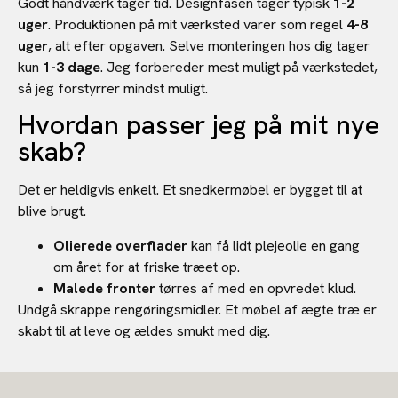
Godt håndværk tager tid. Designfasen tager typisk
1-2
uger
. Produktionen på mit værksted varer som regel
4-8
uger
, alt efter opgaven. Selve monteringen hos dig tager
kun
1-3 dage
. Jeg forbereder mest muligt på værkstedet,
så jeg forstyrrer mindst muligt.
Hvordan passer jeg på mit nye
skab?
Det er heldigvis enkelt. Et snedkermøbel er bygget til at
blive brugt.
Olierede overflader
kan få lidt plejeolie en gang
om året for at friske træet op.
Malede fronter
tørres af med en opvredet klud.
Undgå skrappe rengøringsmidler. Et møbel af ægte træ er
skabt til at leve og ældes smukt med dig.