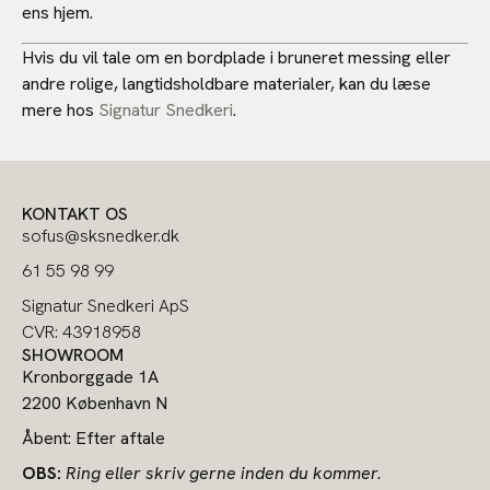
ens hjem.
Hvis du vil tale om en bordplade i bruneret messing eller
andre rolige, langtidsholdbare materialer, kan du læse
mere hos
Signatur Snedkeri
.
KONTAKT OS
sofus@sksnedker.dk
61 55 98 99
Signatur Snedkeri ApS
CVR: 43918958
SHOWROOM
Kronborggade 1A
2200 København N
Åbent: Efter aftale
OBS:
Ring eller skriv gerne inden du kommer.